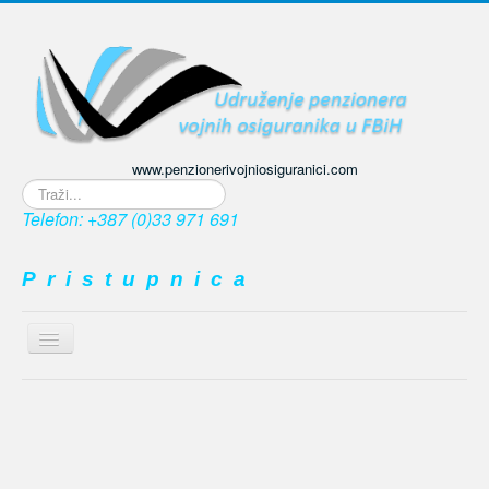
www.penzionerivojniosiguranici.com
Traži...
Telefon: +387 (0)33 971 691
P r i s t u p n i c a
Prikaz
/
≡
sakrivanje
navigacije