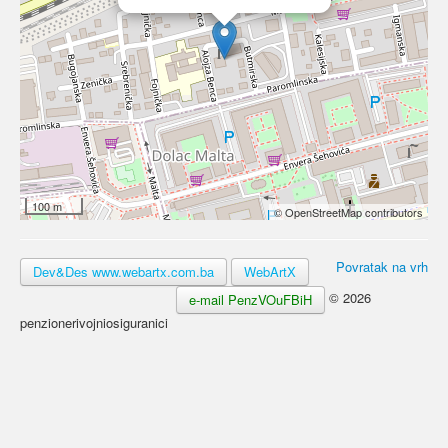
100 m
© OpenStreetMap contributors
Povratak na vrh
Dev&Des www.webartx.com.ba
WebArtX
© 2026
e-mail PenzVOuFBiH
penzionerivojniosiguranici