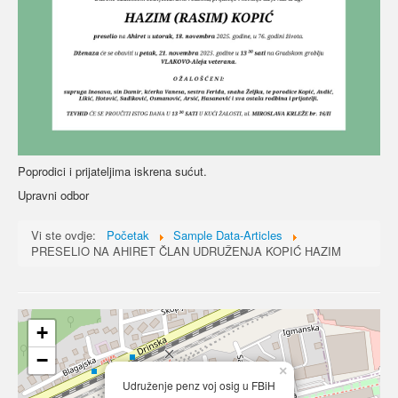
Poprodici i prijateljima iskrena sućut.
Upravni odbor
Vi ste ovdje:
Početak
Sample Data-Articles
PRESELIO NA AHIRET ČLAN UDRUŽENJA KOPIĆ HAZIM
+
−
×
Udruženje penz voj osig u FBiH