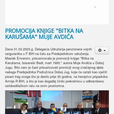
PROMOCIJA KNJIGE "BITKA NA
KARUŠAMA" MUJE AVDIĆA
Dana 01.03.2023.g. Delegacia Udruženja penzionera vojnih
osiguranika u F BiH na čelu sa Predsjednikom udruženja
Maslak Enverom, prisustvovala je promociji knjige "Bitka na
Karušama, bosanski Bedr, mart 1993." autora Muje Avdića u Doboj
Jugu. Bilo nam je čast prisustvovati promiciji ovog značajnog djela
našega Predsjednika Podružnice Doboj Jug, koje će ostati kao vječiti
pisani trag onoga što je desilo prije 30 godina, na herojstvo pripadnika
Armije R BiH, a što je kao događaj činilo prekretnicu u odbrambeno
oslobodilačkom ratu na ovim prostorima.