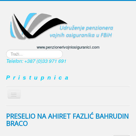
www.penzionerivojniosiguranici.com
Traži...
Telefon: +387 (0)33 971 691
P r i s t u p n i c a
Prikaz
/
≡
sakrivanje
navigacije
PRESELIO NA AHIRET FAZLIĆ BAHRUDIN
BRACO