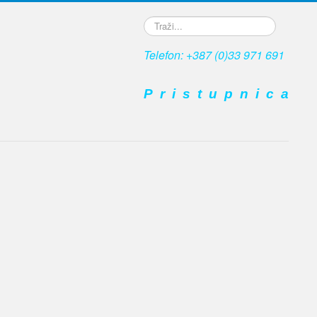
Traži...
Telefon: +387 (0)33 971 691
P r i s t u p n i c a