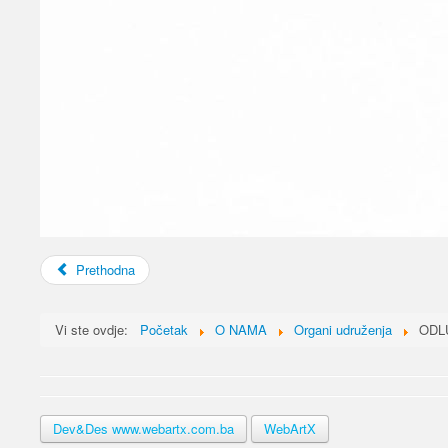
Prethodna
Vi ste ovdje:
Početak
O NAMA
Organi udruženja
ODL
Dev&Des www.webartx.com.ba
WebArtX