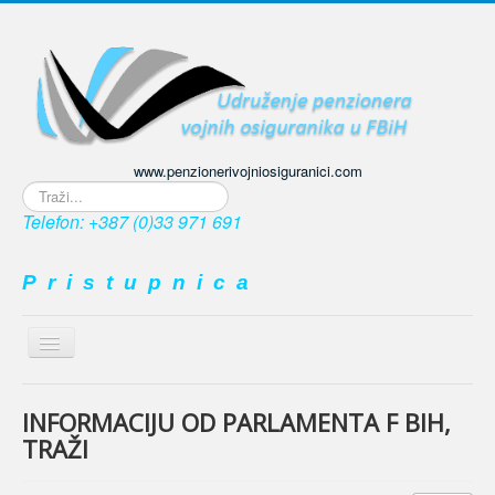
www.penzionerivojniosiguranici.com
Traži...
Telefon: +387 (0)33 971 691
P r i s t u p n i c a
Prikaz
/
≡
sakrivanje
navigacije
INFORMACIJU OD PARLAMENTA F BIH,
TRAŽI