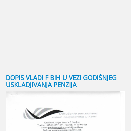
© Free
Joomla! 3 Modules
- by
VinaGecko.com
DOPIS VLADI F BIH U VEZI GODIŠNJEG
USKLADJIVANJA PENZIJA