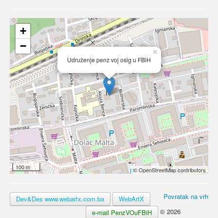
+
−
×
Udruženje penz voj osig u FBiH
100 m
© OpenStreetMap contributors
Povratak na vrh
Dev&Des www.webartx.com.ba
WebArtX
© 2026
e-mail PenzVOuFBiH