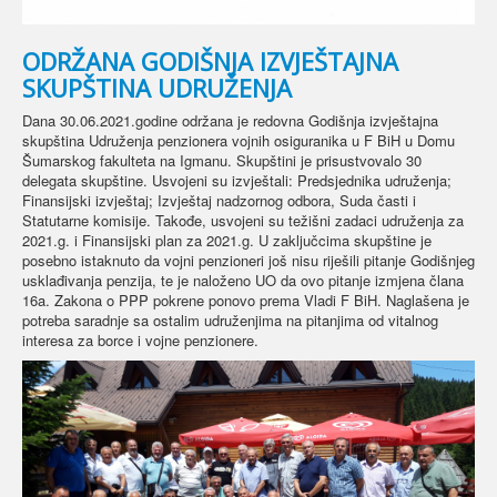
ODRŽANA GODIŠNJA IZVJEŠTAJNA
SKUPŠTINA UDRUŽENJA
Dana 30.06.2021.godine održana je redovna Godišnja izvještajna
skupština Udruženja penzionera vojnih osiguranika u F BiH u Domu
Šumarskog fakulteta na Igmanu. Skupštini je prisustvovalo 30
delegata skupštine. Usvojeni su izvještali: Predsjednika udruženja;
Finansijski izvještaj; Izvještaj nadzornog odbora, Suda časti i
Statutarne komisije. Takođe, usvojeni su težišni zadaci udruženja za
2021.g. i Finansijski plan za 2021.g. U zaključcima skupštine je
posebno istaknuto da vojni penzioneri još nisu riješili pitanje Godišnjeg
usklađivanja penzija, te je naloženo UO da ovo pitanje izmjena člana
16a. Zakona o PPP pokrene ponovo prema Vladi F BiH. Naglašena je
potreba saradnje sa ostalim udruženjima na pitanjima od vitalnog
interesa za borce i vojne penzionere.