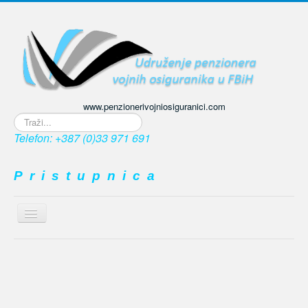
www.penzionerivojniosiguranici.com
Traži...
Telefon: +387 (0)33 971 691
P r i s t u p n i c a
Prikaz
/
≡
sakrivanje
navigacije