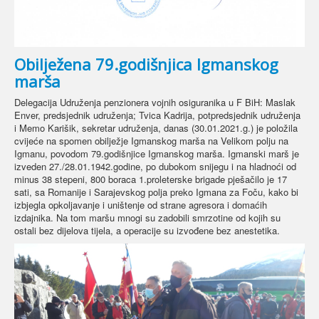
Obilježena 79.godišnjica Igmanskog
marša
Delegacija Udruženja penzionera vojnih osiguranika u F BiH: Maslak
Enver, predsjednik udruženja; Tvica Kadrija, potpredsjednik udruženja
i Memo Karišik, sekretar udruženja, danas (30.01.2021.g.) je položila
cvijeće na spomen obilježje Igmanskog marša na Velikom polju na
Igmanu, povodom 79.godišnjice Igmanskog marša. Igmanski marš je
izveden 27./28.01.1942.godine, po dubokom snijegu i na hladnoći od
minus 38 stepeni, 800 boraca 1.proleterske brigade pješačilo je 17
sati, sa Romanije i Sarajevskog polja preko Igmana za Foču, kako bi
izbjegla opkoljavanje i uništenje od strane agresora i domaćih
izdajnika. Na tom maršu mnogi su zadobili smrzotine od kojih su
ostali bez dijelova tijela, a operacije su izvođene bez anestetika.