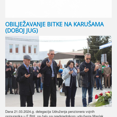
OBILJEŽAVANJE BITKE NA KARUŠAMA
(DOBOJ JUG)
Dana 21.03.2024.g. delegacija Udruženja penzionera vojnih
osiguranika u F BiH, na čelu sa predsjednikom udruženja Maslak