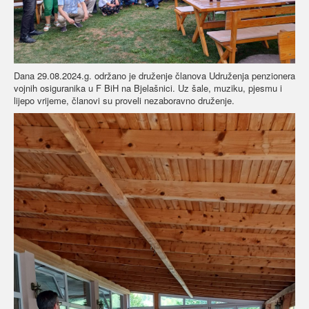
Dana 29.08.2024.g. održano je druženje članova Udruženja penzionera
vojnih osiguranika u F BiH na Bjelašnici. Uz šale, muziku, pjesmu i
lijepo vrijeme, članovi su proveli nezaboravno druženje.