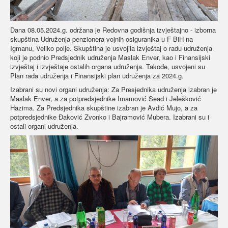
Dana 08.05.2024.g. održana je Redovna godišnja izvještajno - izborna
skupština Udruženja penzionera vojnih osiguranika u F BiH na
Igmanu, Veliko polje. Skupština je usvojila izvještaj o radu udruženja
koji je podnio Predsjednik udruženja Maslak Enver, kao i Finansijski
izvještaj i izvještaje ostalih organa udruženja. Takođe, usvojeni su
Plan rada udruženja i Finansijski plan udruženja za 2024.g.
Izabrani su novi organi udruženja: Za Presjednika udruženja izabran je
Maslak Enver, a za potpredsjednike Imamović Sead i Jelešković
Hazima. Za Predsjednika skupštine izabran je Avdić Mujo, a za
potpredsjednike Đaković Zvonko i Bajramović Mubera. Izabrani su i
ostali organi udruženja.