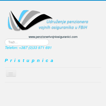
www.penzionerivojniosiguranici.com
Traži...
Telefon: +387 (0)33 971 691
P r i s t u p n i c a
Prikaz
/
≡
sakrivanje
navigacije