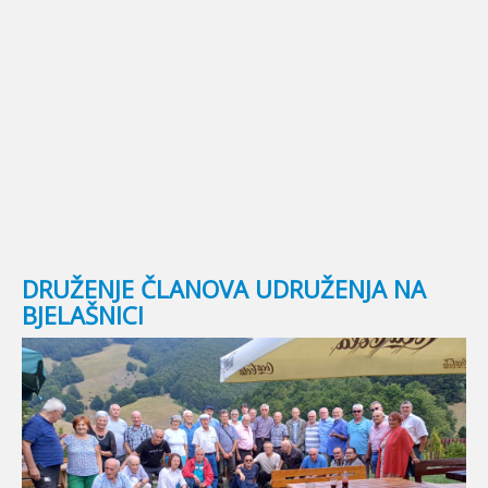
© Free
Joomla! 3 Modules
- by
VinaGecko.com
DRUŽENJE ČLANOVA UDRUŽENJA NA
BJELAŠNICI